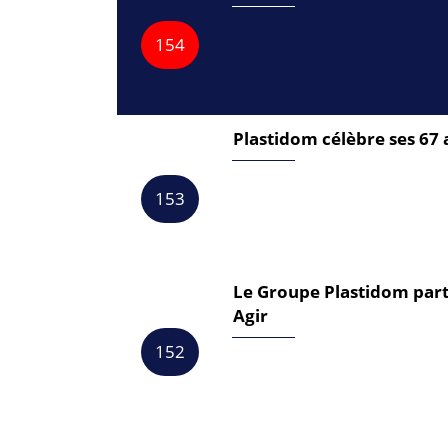
154
Plastidom célèbre ses 67 
153
Le Groupe Plastidom parti
Agir
152