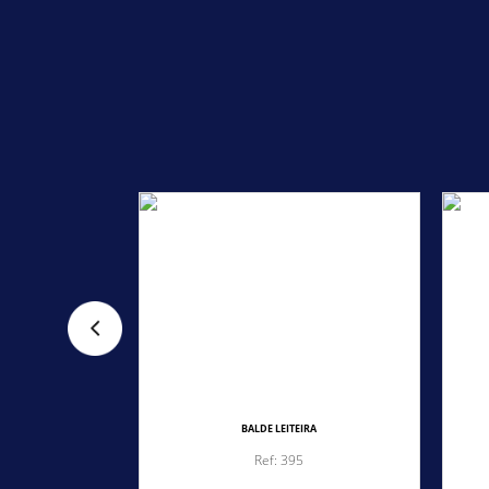
RDANAPOS
BALDE LEITEIRA
5
Ref: 395