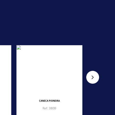
CANECA PIONEIRA
CA
Ref: 380B