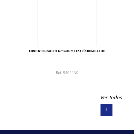
CONTENTOR-PALETTE G7 12/80-76 F C/ 4 PÉS DOMPLEX ITC
Ref: 946P4N0
Ver Todos
1