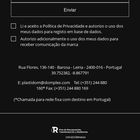
Enviar
Li e aceito a
Política de Privacidade
e autorizo o uso dos
meus dados para registo em base de dados.
Autorizo adicionalmente o uso dos meus dados para
receber comunicação da marca
Rua Flores,
136-140
- Barosa - Leiria - 2400-016 - Portugal
39.752382, -8.867791
E:
plastidom@domplex.com
​
Tel:
(+351) 244 880
160
* Fax: (+351) 244 880 169
(*Chamada para rede fixa com destino em Portugal)