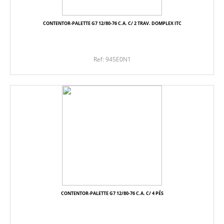
CONTENTOR-PALETTE G7 12/80-76 C.A. C/ 2 TRAV. DOMPLEX ITC
Ref: 945E0N1
CONTENTOR-PALETTE G7 12/80-76 C.A. C/ 4 PÉS