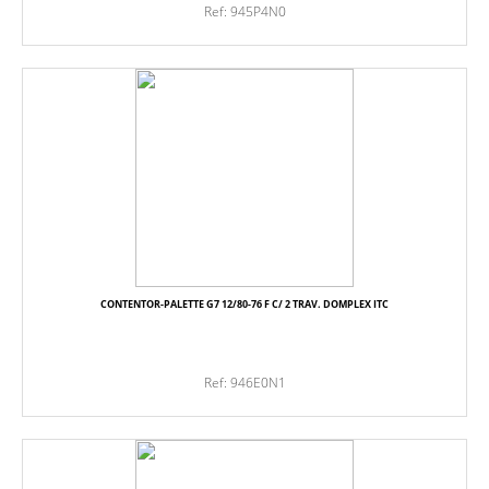
Ref: 945P4N0
CONTENTOR-PALETTE G7 12/80-76 F C/ 2 TRAV. DOMPLEX ITC
Ref: 946E0N1