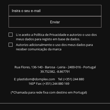
Enviar
Li e aceito a
Política de Privacidade
e autorizo o uso dos
meus dados para registo em base de dados.
Autorizo adicionalmente o uso dos meus dados para
receber comunicação da marca
Rua Flores,
136-140
- Barosa - Leiria - 2400-016 - Portugal
39.752382, -8.867791
E:
plastidom@domplex.com
​
Tel:
(+351) 244 880
160
* Fax: (+351) 244 880 169
(*Chamada para rede fixa com destino em Portugal)