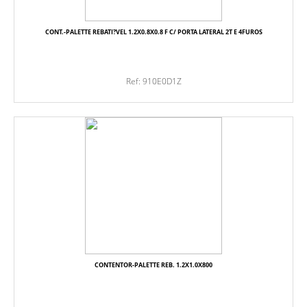
CONT.-PALETTE REBATI?VEL 1.2X0.8X0.8 F C/ PORTA LATERAL 2T E 4FUROS
Ref: 910E0D1Z
CONTENTOR-PALETTE REB. 1.2X1.0X800