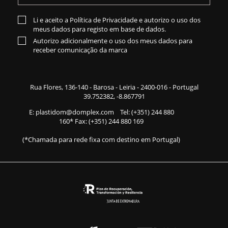
Li e aceito a
Política de Privacidade
e autorizo o uso dos
meus dados para registo em base de dados.
Autorizo adicionalmente o uso dos meus dados para
receber comunicação da marca
Rua Flores,
136-140
- Barosa - Leiria - 2400-016 - Portugal
39.752382, -8.867791
E:
plastidom@domplex.com
​
Tel:
(+351) 244 880
160
* Fax: (+351) 244 880 169
(*Chamada para rede fixa com destino em Portugal)