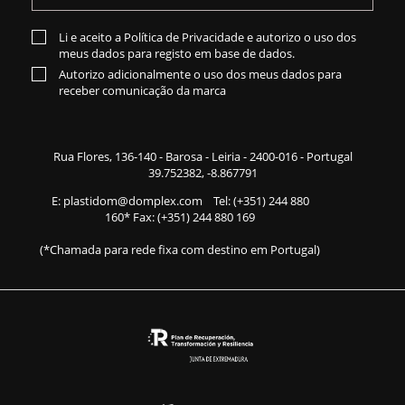
Li e aceito a
Política de Privacidade
e autorizo o uso dos
meus dados para registo em base de dados.
Autorizo adicionalmente o uso dos meus dados para
receber comunicação da marca
Rua Flores,
136-140
- Barosa - Leiria - 2400-016 - Portugal
39.752382, -8.867791
E:
plastidom@domplex.com
​
Tel:
(+351) 244 880
160
* Fax: (+351) 244 880 169
(*Chamada para rede fixa com destino em Portugal)