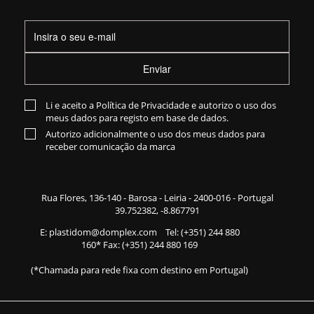
Enviar
Li e aceito a
Política de Privacidade
e autorizo o uso dos
meus dados para registo em base de dados.
Autorizo adicionalmente o uso dos meus dados para
receber comunicação da marca
Rua Flores,
136-140
- Barosa - Leiria - 2400-016 - Portugal
39.752382, -8.867791
E:
plastidom@domplex.com
​
Tel:
(+351) 244 880
160
* Fax: (+351) 244 880 169
(*Chamada para rede fixa com destino em Portugal)