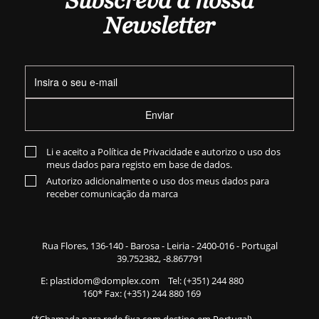
Subscreva a nossa
Newsletter
Enviar
Li e aceito a
Política de Privacidade
e autorizo o uso dos
meus dados para registo em base de dados.
Autorizo adicionalmente o uso dos meus dados para
receber comunicação da marca
Rua Flores,
136-140
- Barosa - Leiria - 2400-016 - Portugal
39.752382, -8.867791
E:
plastidom@domplex.com
​
Tel:
(+351) 244 880
160
* Fax: (+351) 244 880 169