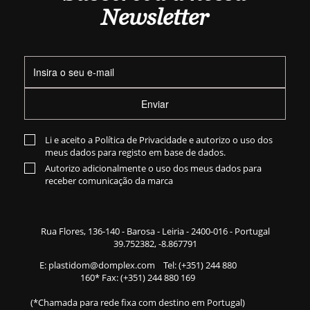
Newsletter
Enviar
Li e aceito a
Política de Privacidade
e autorizo o uso dos
meus dados para registo em base de dados.
Autorizo adicionalmente o uso dos meus dados para
receber comunicação da marca
Rua Flores,
136-140
- Barosa - Leiria - 2400-016 - Portugal
39.752382, -8.867791
E:
plastidom@domplex.com
​
Tel:
(+351) 244 880
160
* Fax: (+351) 244 880 169
(*Chamada para rede fixa com destino em Portugal)