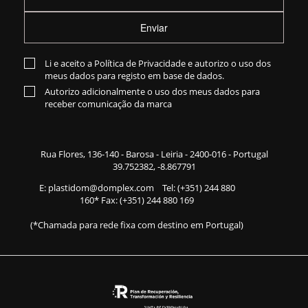
Enviar
Li e aceito a
Política de Privacidade
e autorizo o uso dos
meus dados para registo em base de dados.
Autorizo adicionalmente o uso dos meus dados para
receber comunicação da marca
Rua Flores,
136-140
- Barosa - Leiria - 2400-016 - Portugal
39.752382, -8.867791
E:
plastidom@domplex.com
​
Tel:
(+351) 244 880
160
* Fax: (+351) 244 880 169
(*Chamada para rede fixa com destino em Portugal)