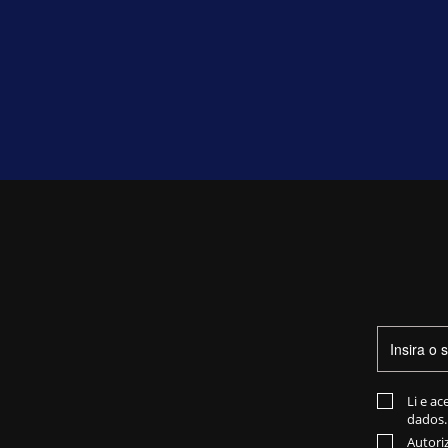
Li e ac
dados.
Autori