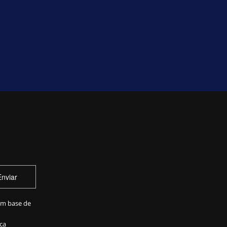
Enviar
em base de
ca