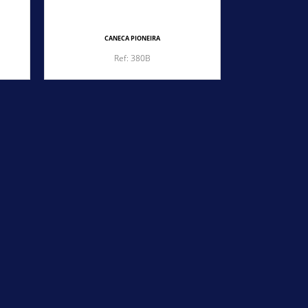
CANECA PIONEIRA
CA
Ref: 380B