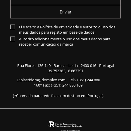
Enviar
Li e aceito a
Política de Privacidade
e autorizo o uso dos
meus dados para registo em base de dados.
Autorizo adicionalmente o uso dos meus dados para
receber comunicação da marca
Rua Flores,
136-140
- Barosa - Leiria - 2400-016 - Portugal
39.752382, -8.867791
E:
plastidom@domplex.com
​
Tel:
(+351) 244 880
160
* Fax: (+351) 244 880 169
(*Chamada para rede fixa com destino em Portugal)