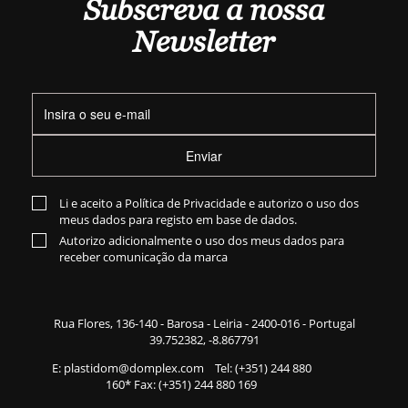
Subscreva a nossa
Newsletter
Enviar
Li e aceito a
Política de Privacidade
e autorizo o uso dos
meus dados para registo em base de dados.
Autorizo adicionalmente o uso dos meus dados para
receber comunicação da marca
Rua Flores,
136-140
- Barosa - Leiria - 2400-016 - Portugal
39.752382, -8.867791
E:
plastidom@domplex.com
​
Tel:
(+351) 244 880
160
* Fax: (+351) 244 880 169