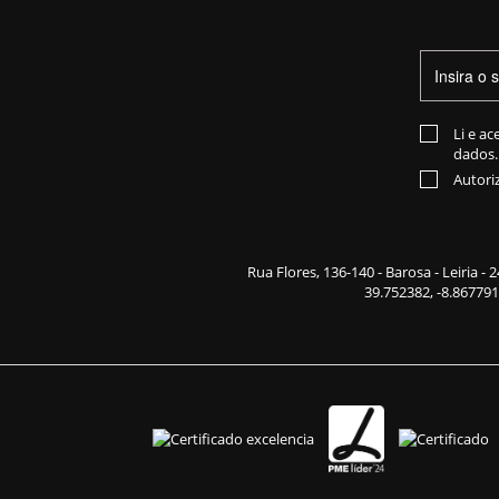
Li e ac
dados.
Autori
Rua Flores,
136-140
- Barosa - Leiria -
39.752382, -8.867791