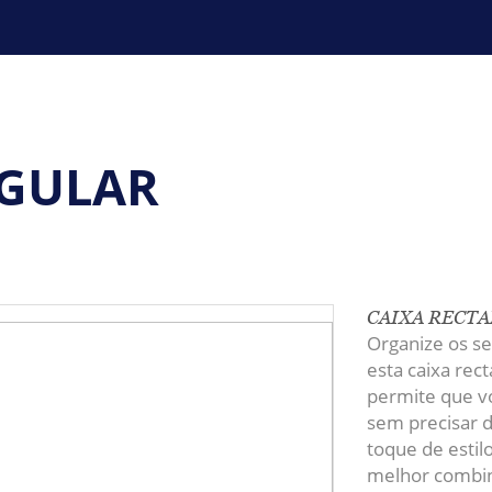
NGULAR
CAIXA RECT
Organize os s
esta caixa rec
permite que vo
sem precisar d
toque de estil
melhor combin