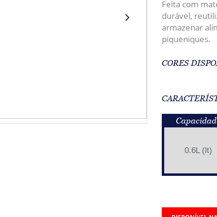
Feita com mater
durável, reuti
armazenar alim
piqueniques.
CORES DISPO
CARACTERÍS
Capacidad
0.6L (lt)