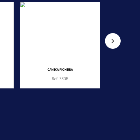
CANECA PIONEIRA
CA
Ref: 380B