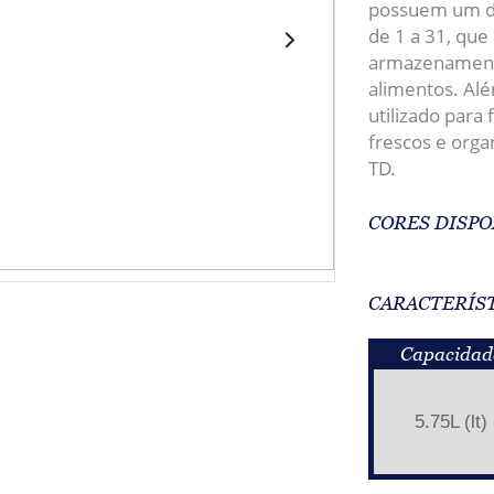
possuem um da
de 1 a 31, que
armazenamento
alimentos.
Alé
utilizado para 
frescos e orga
TD.
CORES DISPO
CARACTERÍS
Capacidad
5.75L (lt)