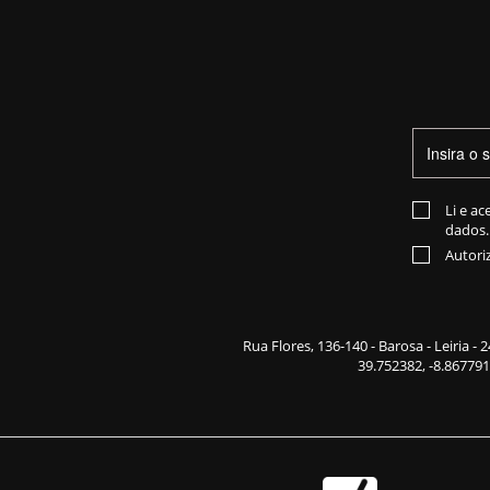
Li e ac
dados.
Autori
Rua Flores,
136-140
- Barosa - Leiria -
39.752382, -8.867791