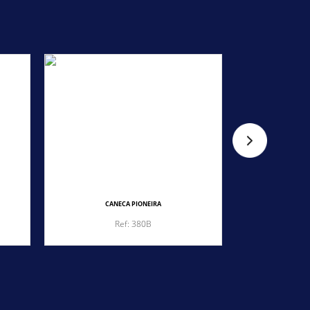
CANECA PIONEIRA
CA
Ref: 380B