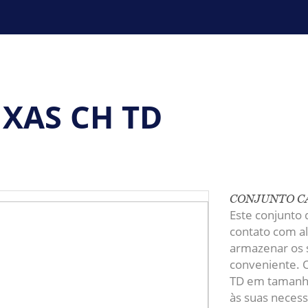
XAS CH TD
CONJUNTO CA
Este conjunto 
contato com al
armazenar os 
conveniente. O
TD em tamanhos
às suas neces