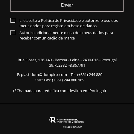
Enviar
Li e aceito a
Política de Privacidade
e autorizo o uso dos
meus dados para registo em base de dados.
Autorizo adicionalmente o uso dos meus dados para
receber comunicação da marca
Rua Flores,
136-140
- Barosa - Leiria - 2400-016 - Portugal
39.752382, -8.867791
E:
plastidom@domplex.com
​
Tel:
(+351) 244 880
160
* Fax: (+351) 244 880 169
(*Chamada para rede fixa com destino em Portugal)