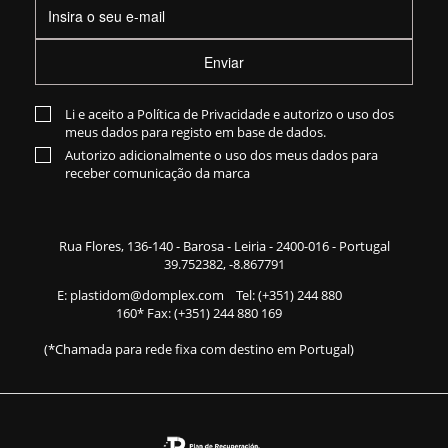
Enviar
Li e aceito a
Política de Privacidade
e autorizo o uso dos
meus dados para registo em base de dados.
Autorizo adicionalmente o uso dos meus dados para
receber comunicação da marca
Rua Flores,
136-140
- Barosa - Leiria - 2400-016 - Portugal
39.752382, -8.867791
E:
plastidom@domplex.com
​
Tel:
(+351) 244 880
160
* Fax: (+351) 244 880 169
(*Chamada para rede fixa com destino em Portugal)