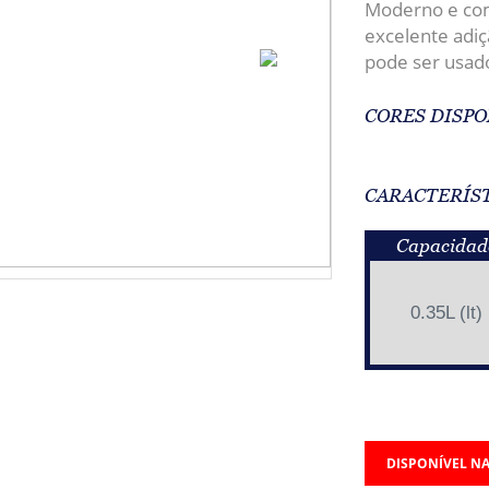
Moderno e co
excelente adi
pode ser usad
CORES DISPO
CARACTERÍS
Capacidad
0.35L (lt)
DISPONÍVEL NA