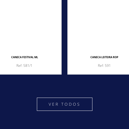
CANECA FESTIVAL ML
CANECA LEITEIRA ROP
Ref: 581/1
Ref: 591
VER TODOS