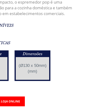
mpacto, o espremedor pop é uma
ção para a cozinha doméstica e também
o em estabelecimentos comerciais.
NÍVEIS
TICAS
e
Dimensões
(Ø130 x 50mm)
(mm)
 LOJA ONLINE