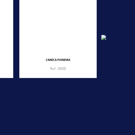
CANECA PIONEIRA
CA
Ref: 380B