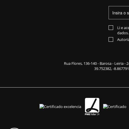
Li e ac
dados.
Autori
Rua Flores,
136-140
- Barosa - Leiria -
39.752382, -8.867791