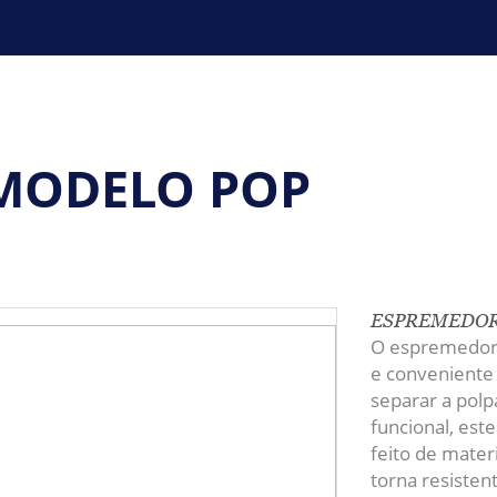
MODELO POP
ESPREMEDOR
O espremedor 
e conveniente 
separar a pol
funcional, est
feito de materi
torna resisten