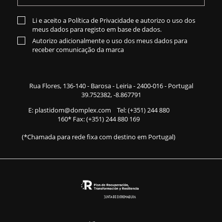
Li e aceito a
Política de Privacidade
e autorizo o uso dos
meus dados para registo em base de dados.
Autorizo adicionalmente o uso dos meus dados para
receber comunicação da marca
Rua Flores,
136-140
- Barosa - Leiria - 2400-016 - Portugal
39.752382, -8.867791
E:
plastidom@domplex.com
​
Tel:
(+351) 244 880
160
* Fax: (+351) 244 880 169
(*Chamada para rede fixa com destino em Portugal)