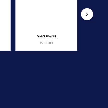
CANECA PIONEIRA
CA
Ref: 380B