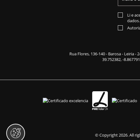
Li e ac
dados.
Autori
Rua Flores,
136-140
- Barosa - Leiria -
39.752382, -8.867791
© Copyright 2026. All ri