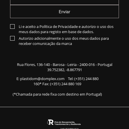
Enviar
Li e aceito a
Política de Privacidade
e autorizo o uso dos
meus dados para registo em base de dados.
Autorizo adicionalmente o uso dos meus dados para
receber comunicação da marca
Rua Flores,
136-140
- Barosa - Leiria - 2400-016 - Portugal
39.752382, -8.867791
E:
plastidom@domplex.com
​
Tel:
(+351) 244 880
160
* Fax: (+351) 244 880 169
(*Chamada para rede fixa com destino em Portugal)