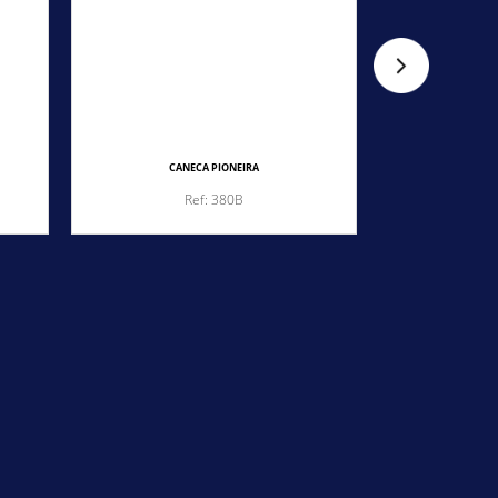
CANECA PIONEIRA
CA
Ref: 380B