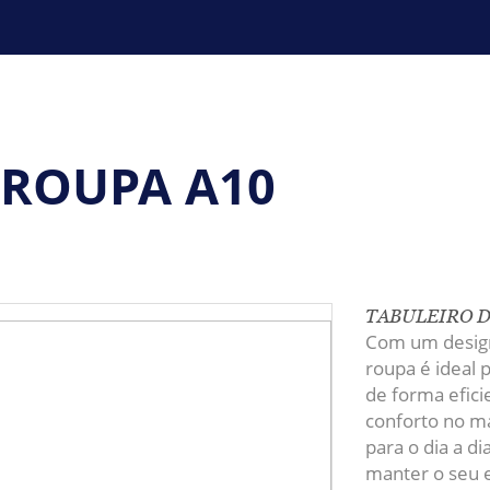
 ROUPA A10
TABULEIRO D
Com um design 
roupa é ideal 
de forma efic
conforto no m
para o dia a di
manter o seu e