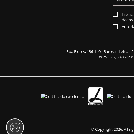
Li e ac
dados.
Autori
Rua Flores,
136-140
- Barosa - Leiria -
39.752382, -8.867791
© Copyright 2026. All ri