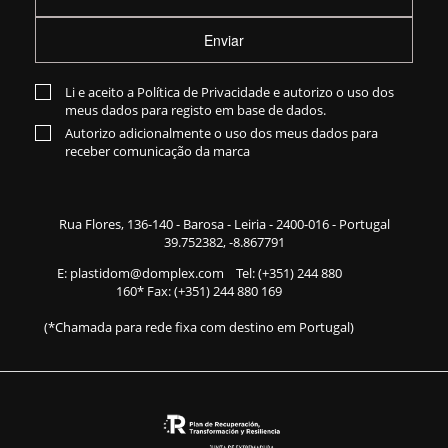
Enviar
Li e aceito a
Política de Privacidade
e autorizo o uso dos
meus dados para registo em base de dados.
Autorizo adicionalmente o uso dos meus dados para
receber comunicação da marca
Rua Flores,
136-140
- Barosa - Leiria - 2400-016 - Portugal
39.752382, -8.867791
E:
plastidom@domplex.com
​
Tel:
(+351) 244 880
160
* Fax: (+351) 244 880 169
(*Chamada para rede fixa com destino em Portugal)